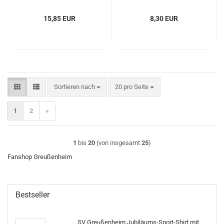
15,85 EUR
8,30 EUR
Sortieren nach
pro Seite
Sortieren nach
20 pro Seite
1
2
»
1
bis
20
(von insgesamt
25
)
Fanshop Greußenheim
Bestseller
SV Greußenheim Jubiläums-Sport-Shirt mit