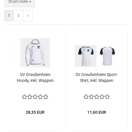
pro Seite
20 pro Seite
1
2
»
SV Greußenheim
SV Greußenheim Sport-
Hoody, inkl. Wappen
Shirt, inkl. Wappen
28,35 EUR
11,60 EUR