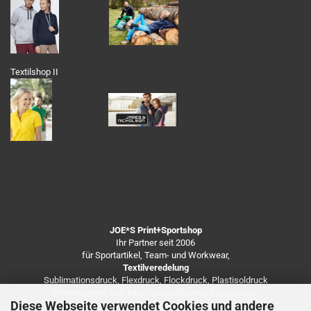
Textilshop II
JOE*S Print+Sportshop
Ihr Partner seit 2006
für Sportartikel, Team- und Workwear,
Textilveredelung
Sublimationsdruck, Flexdruck, Flockdruck, Plastisoldruck
Werbebanner, Aufkleber, Autoaufkleber, Digitaldruck,
Diese Webseite verwendet Cookies und andere
Besticken von Arbeitsbekleidung u.v.m.