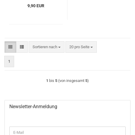
9,90 EUR
Sortieren nach
pro Seite
Sortieren nach
20 pro Seite
1
1
bis
5
(von insgesamt
5
)
Newsletter-Anmeldung
WEITER
E-
ZUR