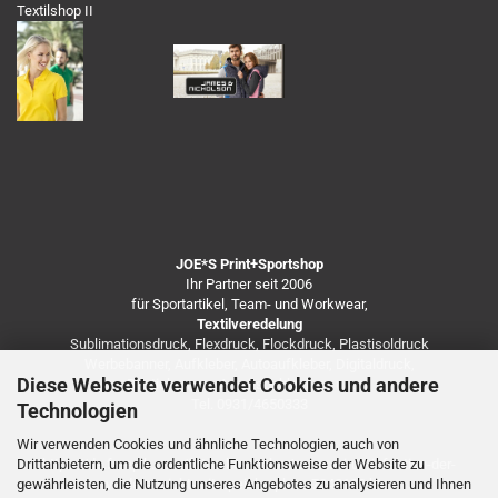
Textilshop II
JOE*S Print+Sportshop
Ihr Partner seit 2006
für Sportartikel, Team- und Workwear,
Textilveredelung
Sublimationsdruck, Flexdruck, Flockdruck, Plastisoldruck
Werbebanner, Aufkleber, Autoaufkleber, Digitaldruck,
Diese Webseite verwendet Cookies und andere
Besticken von Arbeitsbekleidung u.v.m.
Tel. 0931/4650333
Technologien
Wir verwenden Cookies und ähnliche Technologien, auch von
Drittanbietern, um die ordentliche Funktionsweise der Website zu
https://de.freepik.com/fotos-kostenlos/coronavirus-infektion-der-
gewährleisten, die Nutzung unseres Angebotes zu analysieren und Ihnen
vorderansicht-mit-speicherplatz_7248138.htm