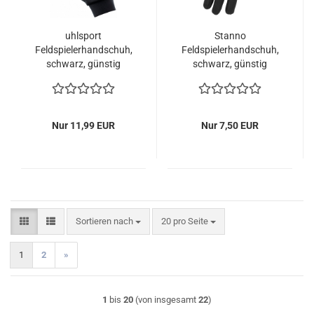
uhlsport
Stanno
Feldspielerhandschuh,
Feldspielerhandschuh,
schwarz, günstig
schwarz, günstig
kaufen
kaufen
Nur 11,99 EUR
Nur 7,50 EUR
Sortieren nach
pro Seite
Sortieren nach
20 pro Seite
1
2
»
1
bis
20
(von insgesamt
22
)