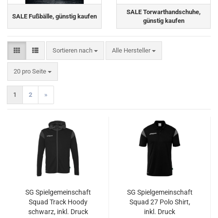
SALE Torwarthandschuhe,
SALE Fußbälle, günstig kaufen
günstig kaufen
Sortieren nach
Sortieren nach
Alle Hersteller
pro Seite
20 pro Seite
1
2
»
SG Spielgemeinschaft
SG Spielgemeinschaft
Squad Track Hoody
Squad 27 Polo Shirt,
schwarz, inkl. Druck
inkl. Druck