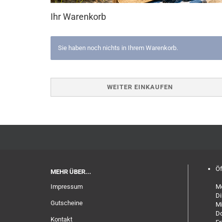
Ihr Warenkorb
Sie haben noch nichts in Ihrem Warenkorb.
WEITER EINKAUFEN
Öf
MEHR ÜBER...
Impressum
Mo
Di
Gutscheine
Mi
Do
Kontakt