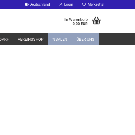
Deutschland
Login
Merkzettel
Ihr Warenkorb
0,00 EUR
DARF
VEREINSSHOP
%SALE%
ÜBER UNS