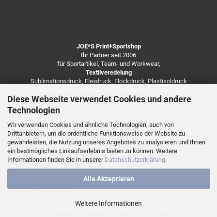
JOE*S Print+Sportshop
Ihr Partner seit 2006
für Sportartikel, Team- und Workwear,
Textilveredelung
Sublimationsdruck, Flexdruck, Flockdruck, Plastisoldruck
Werbebanner, Aufkleber, Autoaufkleber, Digitaldruck,
Diese Webseite verwendet Cookies und andere
Besticken von Arbeitsbekleidung u.v.m.
Tel. 0931/4650333
Technologien
Wir verwenden Cookies und ähnliche Technologien, auch von
Drittanbietern, um die ordentliche Funktionsweise der Website zu
https://de.freepik.com/fotos-kostenlos/coronavirus-infektion-der-
gewährleisten, die Nutzung unseres Angebotes zu analysieren und Ihnen
vorderansicht-mit-speicherplatz_7248138.htm
ein bestmögliches Einkaufserlebnis bieten zu können. Weitere
Informationen finden Sie in unserer
Datenschutzerklärung
.
Alle Akzeptieren
Vertrag widerrufen
Weitere Informationen
Onlineshop erstellen
mit Gambio.de © 2026