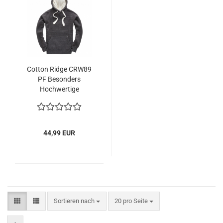
Cotton Ridge CRW89
PF Besonders
Hochwertige
Kapuzenpullover
44,99 EUR
Sortieren nach
pro Seite
Sortieren nach
20 pro Seite