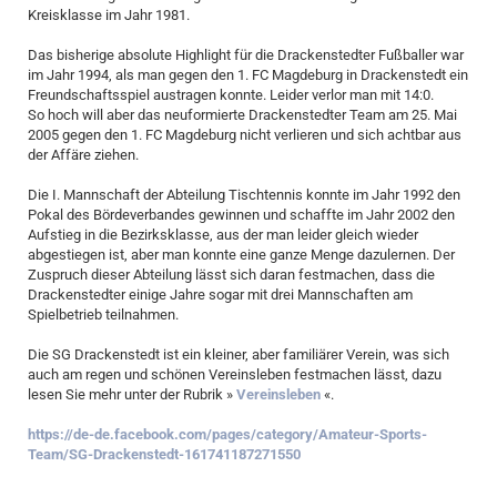
Kreisklasse im Jahr 1981.
Das bisherige absolute Highlight für die Drackenstedter Fußballer war
im Jahr 1994, als man gegen den 1. FC Magdeburg in Drackenstedt ein
Freundschaftsspiel austragen konnte. Leider verlor man mit 14:0.
So hoch will aber das neuformierte Drackenstedter Team am 25. Mai
2005 gegen den 1. FC Magdeburg nicht verlieren und sich achtbar aus
der Affäre ziehen.
Die I. Mannschaft der Abteilung Tischtennis konnte im Jahr 1992 den
Pokal des Bördeverbandes gewinnen und schaffte im Jahr 2002 den
Aufstieg in die Bezirksklasse, aus der man leider gleich wieder
abgestiegen ist, aber man konnte eine ganze Menge dazulernen. Der
Zuspruch dieser Abteilung lässt sich daran festmachen, dass die
Drackenstedter einige Jahre sogar mit drei Mannschaften am
Spielbetrieb teilnahmen.
Die SG Drackenstedt ist ein kleiner, aber familiärer Verein, was sich
auch am regen und schönen Vereinsleben festmachen lässt, dazu
lesen Sie mehr unter der Rubrik »
Vereinsleben
«.
https://de-de.facebook.com/pages/category/Amateur-Sports-
Team/SG-Drackenstedt-161741187271550