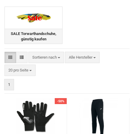
SALE Torwarthandschuhe,
günstig kaufen
Sortieren nach
Sortieren nach
Alle Hersteller
pro Seite
20 pro Seite
1
-50%