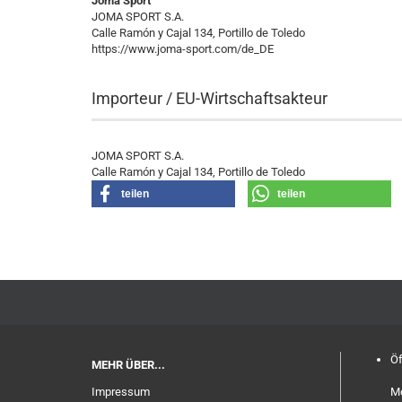
Joma Sport
JOMA SPORT S.A.
Calle Ramón y Cajal 134, Portillo de Toledo
https://www.joma-sport.com/de_DE
Importeur / EU-Wirtschaftsakteur
JOMA SPORT S.A.
Calle Ramón y Cajal 134, Portillo de Toledo
teilen
teilen
Öf
MEHR ÜBER...
Impressum
Mo