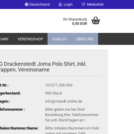
Deutschland
Login
Merkzettel
Ihr Warenkorb
0,00 EUR
DARF
VEREINSSHOP
%SALE%
ÜBER UNS
G Drackenstedt Joma Polo Shirt, inkl.
appen, Vereinsname
t.Nr.:
101371.206-000
gerbestand:
990
Stück
agen::
info@moedl-online.de
lefonnummer :
Bitte geben sie bei Ihrer
Bestellung Ihre Telefonnummer
für evtl. Rückfragen an !
itialen/Nummer/Name:
Bitte Initialen/Nummern im Feld
unten mit angeben, falls