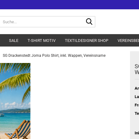
Suche...
SALE
T-SHIRT MOTIV
TEXTILDESIGNER SHOP
VEREINSBE
SG Drackenstedt Joma Polo Shirt, inkl. Wappen, Vereinsname
S
W
Ar
La
Fr
Te
In