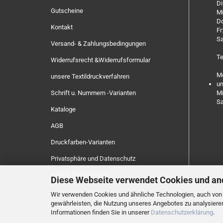
Di
Gutscheine
Mi
Do
Kontakt
Fr
Sa
Versand- & Zahlungsbedingungen
Te
Widerrufsrecht &Widerrufsformular
Mo
unsere Textildruckverfahren
un
Schrift u. Nummern -Varianten
Mi
Sa
Kataloge
AGB
Druckfarben-Varianten
Privatsphäre und Datenschutz
Cookie Einstellungen
Diese Webseite verwendet Cookies und an
Vertrag widerrufen
Wir verwenden Cookies und ähnliche Technologien, auch von D
gewährleisten, die Nutzung unseres Angebotes zu analysiere
Informationen finden Sie in unserer
Datenschutzerklärung
.