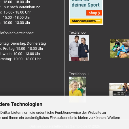
: 15.00 - 18.00 Uhr
: nur nach Vereinbarung
: 15.00 - 18.00 Uhr
: 15.00 - 18.00 Uhr
: 10.00 - 13.00 Uhr
Textilshop I
lefonisch erreichbar:
ntag, Dienstag, Donnerstag
d Freitag: 15.00 - 18.00 Uhr
ttwoch: 10.00 - 13.00 Uhr
mstag: 10.00 - 13.00 Uhr
Textilshop II
dere Technologien
rittanbietern, um die ordentliche Funktionsweise der Website zu
n und Ihnen ein bestmögliches Einkaufserlebnis bieten zu können. Weitere
Onlineshop erstellen
mit Gambio.de © 2026