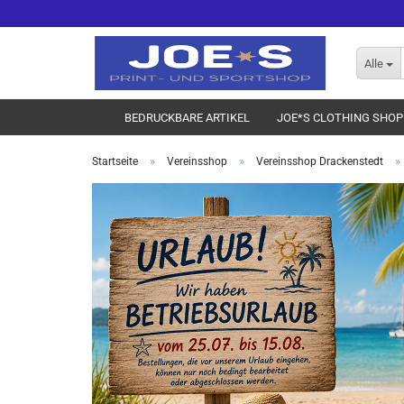
Alle
BEDRUCKBARE ARTIKEL
JOE*S CLOTHING SHOP
»
»
»
Startseite
Vereinsshop
Vereinsshop Drackenstedt