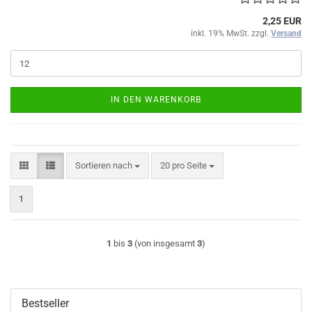
2,25 EUR
inkl. 19% MwSt. zzgl.
Versand
IN DEN WARENKORB
Sortieren nach
pro Seite
Sortieren nach
20 pro Seite
1
1
bis
3
(von insgesamt
3
)
Bestseller