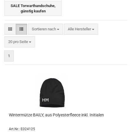
SALE Torwarthandschuhe,
günstig kaufen
Sortieren nach
Sortieren nach
Alle Hersteller
pro Seite
20 pro Seite
1
Wintermütze BAILY, aus Polyesterfleece inkl. Initialen
Art.Nr.: E024125