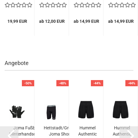
GUERILLA
Field
Fire
Clean.
Woven
Stark.
Hose
Auf...
kurz...
19,99 EUR
ab 12,00 EUR
ab 14,99 EUR
ab 14,99 EUR
Angebote
-50%
-48%
-44%
-44%
Joma Fußball
Hettstadt/Greußenheim
Hummel
Hummel
Winterhandschuh
Joma Short Fleece
Authentic
Authentic