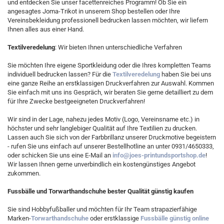
und entdecken Sie unser facettenreiches Programm! Ob Sie ein
angesagtes Joma-Trikot in unserem Shop bestellen oder Ihre
Vereinsbekleidung professionell bedrucken lassen möchten, wir liefern
Ihnen alles aus einer Hand.
Textilveredelung
: Wir bieten Ihnen unterschiedliche Verfahren
Sie möchten Ihre eigene Sportkleidung oder die Ihres kompletten Teams
individuell bedrucken lassen? Für die
Textilveredelung
haben Sie bei uns
eine ganze Reihe an erstklassigen Druckverfahren zur Auswahl. Kommen
Sie einfach mit uns ins Gespräch, wir beraten Sie gerne detailliert zu dem
für Ihre Zwecke bestgeeigneten Druckverfahren!
Wir sind in der Lage, nahezu jedes Motiv (Logo, Vereinsname etc.) in
höchster und sehr langlebiger Qualität auf Ihre Textilien zu drucken.
Lassen auch Sie sich von der Farbbrillanz unserer Druckmotive begeistern
- rufen Sie uns einfach auf unserer Bestellhotline an unter 0931/4650333,
oder schicken Sie uns eine E-Mail an
info@joes-printundsportshop.de
!
Wir lassen Ihnen gerne unverbindlich ein kostengünstiges Angebot
zukommen.
Fussbälle und Torwarthandschuhe bester Qualität günstig kaufen
Sie sind Hobbyfußballer und möchten für Ihr Team strapazierfähige
Marken-
Torwarthandschuhe
oder erstklassige
Fussbälle günstig online