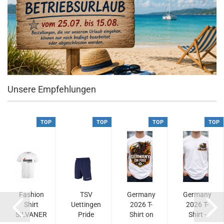
Unsere Empfehlungen
TOP
TOP
TOP
TOP
Fashion
TSV
Germany
Germany
Shirt
Uettingen
2026 T-
2026 T-
SILVANER
Pride
Shirt on
Shirt -