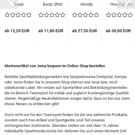
Basic
Basic Shirt
Hoody
Hoodyjacke,
Shirt,
Kids,
unisex,
unisex,
marine
marine...
marine
marine...
ab 12,20 EUR
ab 11,80 EUR
ab 27,50 EUR
ab 30,00 EUR
Markenartikel von Joma bequem im Online-Shop bestellen
Beliebte Sportbekleidungsmarken wie beispielsweise Derbystar, Kempa
oder Joma finden Sie in unserem Shop ebenso wie neue bzw. noch
unbekannte Label. Wir setzen auf Sportartikel und Bekleidungshersteller,
die im Bereich Teamsport für solide und zugleich kostengünstige Qualität
stehen. Regelmäßige Neukollektionen sorgen dafür, dass es bei uns stets
etwas Neues zu entdecken gibt!
Doch nicht nur für den Teamsport finden Sie bei uns zahlreiche Produkte,
sondern auch Fan-Artikel und Sportgeräte sind Teil unseres
umfangreichen Sortiments. Überdies stellen wir seit über 15 Jahren
individuelle Sportmundschutze her. Nehmen Sie sich einen Moment Zeit