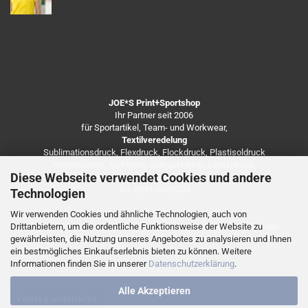
JOE*S Print+Sportshop
Ihr Partner seit 2006
für Sportartikel, Team- und Workwear,
Textilveredelung
Sublimationsdruck, Flexdruck, Flockdruck, Plastisoldruck
Werbebanner, Aufkleber, Autoaufkleber, Digitaldruck,
Diese Webseite verwendet Cookies und andere
Besticken von Arbeitsbekleidung u.v.m.
Tel. 0931/4650333
Technologien
Wir verwenden Cookies und ähnliche Technologien, auch von
Drittanbietern, um die ordentliche Funktionsweise der Website zu
https://de.freepik.com/fotos-kostenlos/coronavirus-infektion-der-
gewährleisten, die Nutzung unseres Angebotes zu analysieren und Ihnen
vorderansicht-mit-speicherplatz_7248138.htm
ein bestmögliches Einkaufserlebnis bieten zu können. Weitere
Informationen finden Sie in unserer
Datenschutzerklärung
.
Alle Akzeptieren
Vertrag widerrufen