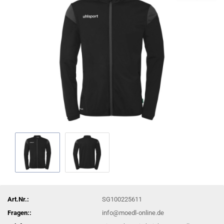
Art.Nr.:
SG100225611
Fragen::
info@moedl-online.de