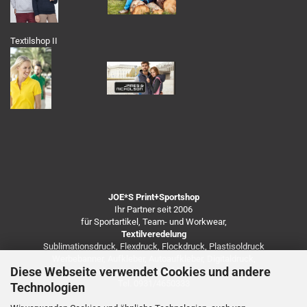
Textilshop II
JOE*S Print+Sportshop
Ihr Partner seit 2006
für Sportartikel, Team- und Workwear,
Textilveredelung
Sublimationsdruck, Flexdruck, Flockdruck, Plastisoldruck
Werbebanner, Aufkleber, Autoaufkleber, Digitaldruck,
Diese Webseite verwendet Cookies und andere
Besticken von Arbeitsbekleidung u.v.m.
Tel. 0931/4650333
Technologien