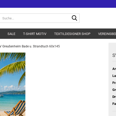
Suche...
SALE
T-SHIRT MOTIV
TEXTILDESIGNER SHOP
VEREINSBE
V Greußenheim Bade u. Strandtuch 60x145
S
Ar
La
Fr
Gr
Dr
Fa