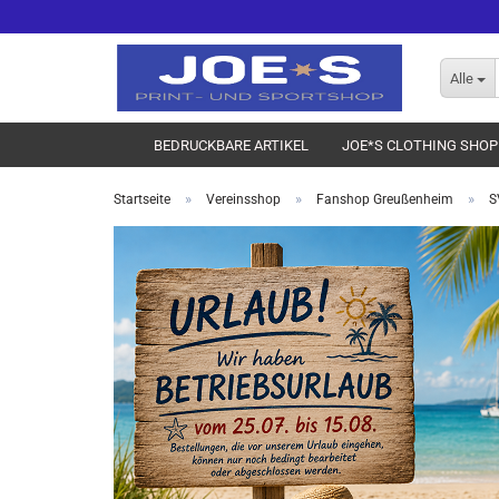
Alle
BEDRUCKBARE ARTIKEL
JOE*S CLOTHING SHOP
»
»
»
Startseite
Vereinsshop
Fanshop Greußenheim
S