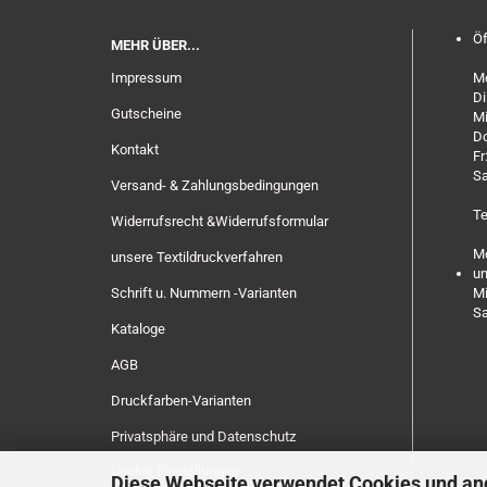
Öf
MEHR ÜBER...
Impressum
Mo
Di
Gutscheine
Mi
Do
Kontakt
Fr
Sa
Versand- & Zahlungsbedingungen
Te
Widerrufsrecht &Widerrufsformular
Mo
unsere Textildruckverfahren
un
Schrift u. Nummern -Varianten
Mi
Sa
Kataloge
AGB
Druckfarben-Varianten
Privatsphäre und Datenschutz
Cookie Einstellungen
Diese Webseite verwendet Cookies und an