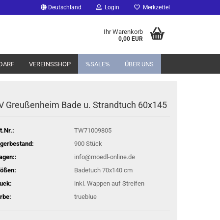
Deutschland
Login
Merkzettel
Ihr Warenkorb
0,00 EUR
DARF
VEREINSSHOP
%SALE%
ÜBER UNS
V Greußenheim Bade u. Strandtuch 60x145
t.Nr.:
TW71009805
gerbestand:
900
Stück
agen::
info@moedl-online.de
ößen:
Badetuch 70x140 cm
uck:
inkl. Wappen auf Streifen
rbe:
trueblue