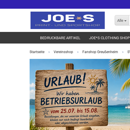
Alle
BEDRUCKBARE ARTIKEL
JOE*S CLOTHING SHOP
»
»
»
Startseite
Vereinsshop
Fanshop Greußenheim
S