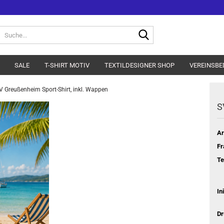
Suche...
SALE
T-SHIRT MOTIV
TEXTILDESIGNER SHOP
VEREINSBE
V Greußenheim Sport-Shirt, inkl. Wappen
S
Ar
Fr
Te
In
Dr