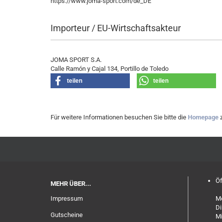
https://www.joma-sport.com/de_DE
Importeur / EU-Wirtschaftsakteur
JOMA SPORT S.A.
Calle Ramón y Cajal 134, Portillo de Toledo
teilen
teilen
Für weitere Informationen besuchen Sie bitte die
Homepage
z
Öf
MEHR ÜBER...
Impressum
Mo
Di
Gutscheine
Mi