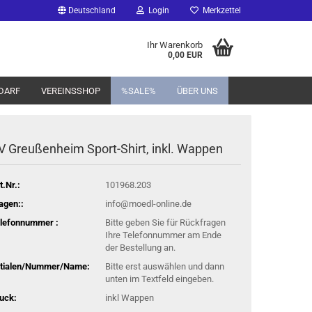
Deutschland
Login
Merkzettel
Ihr Warenkorb
0,00 EUR
DARF
VEREINSSHOP
%SALE%
ÜBER UNS
V Greußenheim Sport-Shirt, inkl. Wappen
t.Nr.:
101968.203
agen::
info@moedl-online.de
lefonnummer :
Bitte geben Sie für Rückfragen
Ihre Telefonnummer am Ende
der Bestellung an.
itialen/Nummer/Name:
Bitte erst auswählen und dann
unten im Textfeld eingeben.
uck:
inkl Wappen