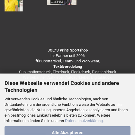
JOE*S Print+Sportshop
Ihr Partner seit 2006
für Sportartikel, Team- und Workwear,
Textilveredelung
Sublimationsdruck, Flexdruck, Flockdruck, Plastisoldruck
Werbebanner, Aufkleber, Autoaufkleber, Digitaldruck,
Diese Webseite verwendet Cookies und andere
Besticken von Arbeitsbekleidung u.v.m.
Tel. 0931/4650333
Technologien
Wir verwenden Cookies und ähnliche Technologien, auch von
Drittanbietern, um die ordentliche Funktionsweise der Website zu
https://de.freepik.com/fotos-kostenlos/coronavirus-infektion-der-
gewährleisten, die Nutzung unseres Angebotes zu analysieren und Ihnen
vorderansicht-mit-speicherplatz_7248138.htm
ein bestmögliches Einkaufserlebnis bieten zu können. Weitere
Informationen finden Sie in unserer
Datenschutzerklärung
.
Alle Akzeptieren