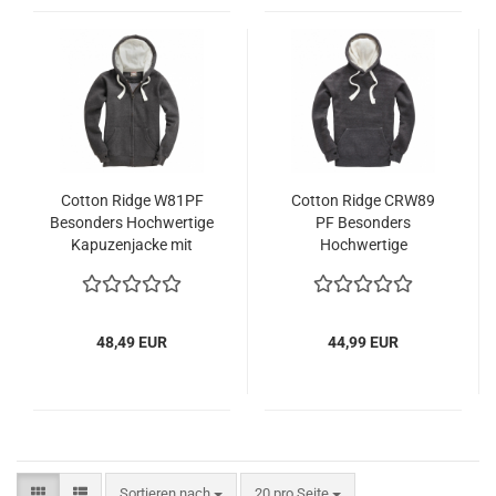
Cotton Ridge W81PF
Cotton Ridge CRW89
Besonders Hochwertige
PF Besonders
Kapuzenjacke mit
Hochwertige
Reißverschluss
Kapuzenpullover
48,49 EUR
44,99 EUR
Sortieren nach
pro Seite
Sortieren nach
20 pro Seite