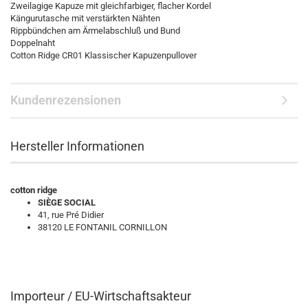
Zweilagige Kapuze mit gleichfarbiger, flacher Kordel
Kängurutasche mit verstärkten Nähten
Rippbündchen am Ärmelabschluß und Bund
Doppelnaht
Cotton Ridge CR01 Klassischer Kapuzenpullover
Kundenrezensionen
Hersteller Informationen
cotton ridge
SIÈGE SOCIAL
41, rue Pré Didier
38120 LE FONTANIL CORNILLON
Importeur / EU-Wirtschaftsakteur