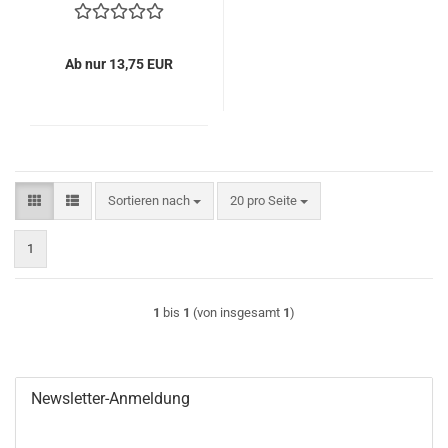
Ab nur 13,75 EUR
Sortieren nach
pro Seite
Sortieren nach
20 pro Seite
1
1
bis
1
(von insgesamt
1
)
Newsletter-Anmeldung