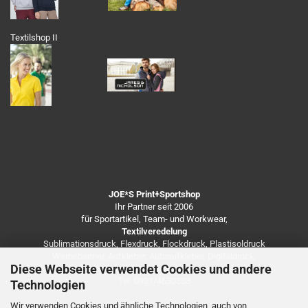
Textilshop II
JOE*S Print+Sportshop
Ihr Partner seit 2006
für Sportartikel, Team- und Workwear,
Textilveredelung
Sublimationsdruck, Flexdruck, Flockdruck, Plastisoldruck
Werbebanner, Aufkleber, Autoaufkleber, Digitaldruck,
Diese Webseite verwendet Cookies und andere
Besticken von Arbeitsbekleidung u.v.m.
Tel. 0931/4650333
Technologien
Wir verwenden Cookies und ähnliche Technologien, auch von