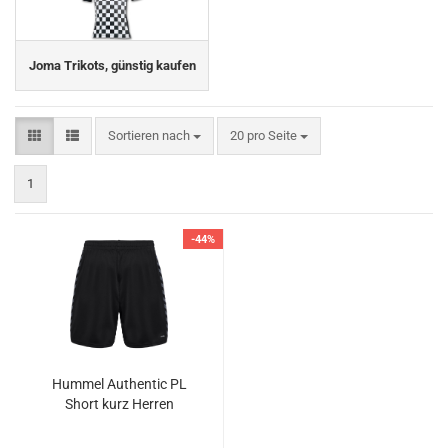
Joma Trikots, günstig kaufen
Sortieren nach
pro Seite
Sortieren nach
20 pro Seite
1
-44%
Hummel Authentic PL
Short kurz Herren