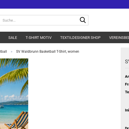
Suche...
SALE
T-SHIRT MOTIV
TEXTILDESIGNER SHOP
VEREINSBE
»
ball
SV Waldbrunn Basketball T-Shirt, women
S
Ar
Fr
Te
In
Dr