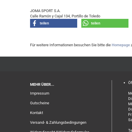
JOMA SPORT S.A.
Calle Ramón y Cajal 134, Portillo de Toledo
teilen
teilen
Für weitere Informationen besuchen Sie bitte die
Homepage
z
Öf
MEHR ÜBER...
Impressum
Mo
Di
Gutscheine
Mi
Do
Kontakt
Fr
Sa
Versand- & Zahlungsbedingungen
Te