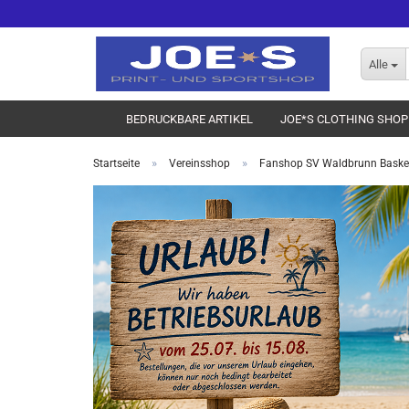
Alle
BEDRUCKBARE ARTIKEL
JOE*S CLOTHING SHOP
»
»
Startseite
Vereinsshop
Fanshop SV Waldbrunn Basket