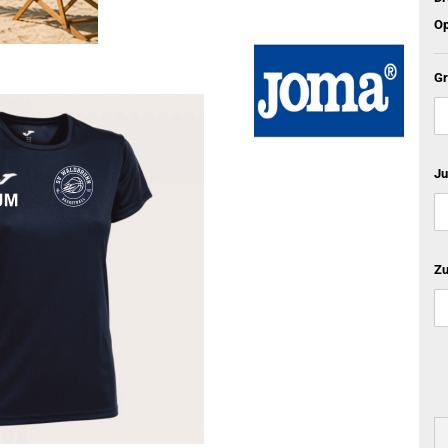
Op
Gr
Ju
Zu