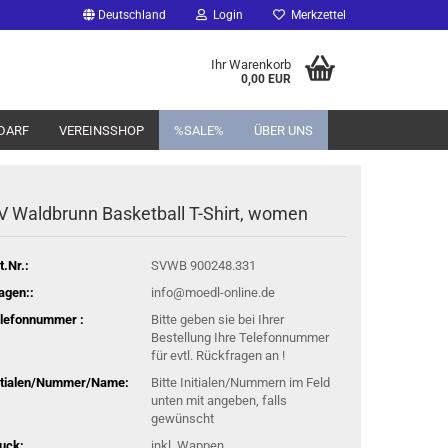
Deutschland
Login
Merkzettel
Ihr Warenkorb
0,00 EUR
DARF
VEREINSSHOP
%SALE%
ÜBER UNS
V Waldbrunn Basketball T-Shirt, women
t.Nr.:
SVWB 900248.331
agen::
info@moedl-online.de
lefonnummer :
Bitte geben sie bei Ihrer
Bestellung Ihre Telefonnummer
für evtl. Rückfragen an !
itialen/Nummer/Name:
Bitte Initialen/Nummern im Feld
unten mit angeben, falls
gewünscht
uck:
inkl. Wappen