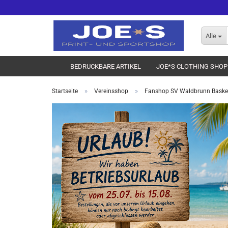
Alle
BEDRUCKBARE ARTIKEL
JOE*S CLOTHING SHOP
»
»
Startseite
Vereinsshop
Fanshop SV Waldbrunn Basket