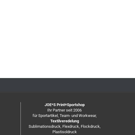
JOE*S Print+Sportshop
Ihr Partner seit 2006
für Sportartikel, Team- und Workwear,
Textilveredelung
Sublimationsdruck, Flexdruck, Flockdruck,
Plastisoldruck