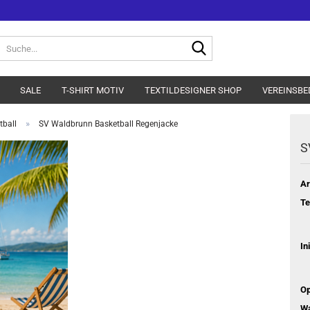
Suche...
SALE
T-SHIRT MOTIV
TEXTILDESIGNER SHOP
VEREINSBE
»
ball
SV Waldbrunn Basketball Regenjacke
S
Ar
Te
In
Op
W