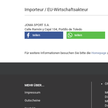
Importeur / EU-Wirtschaftsakteur
JOMA SPORT S.A.
Calle Ramón y Cajal 134, Portillo de Toledo
teilen
teilen
Für weitere Informationen besuchen Sie bitte die
Homepage
z
Öf
MEHR ÜBER...
Impressum
Mo
Di
Gutscheine
Mi
Do