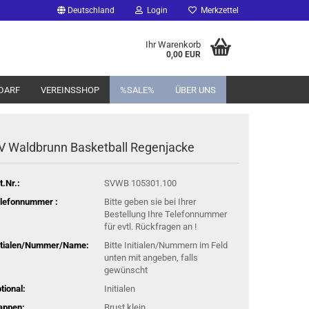
Deutschland
Login
Merkzettel
Ihr Warenkorb
0,00 EUR
DARF
VEREINSSHOP
%SALE%
ÜBER UNS
V Waldbrunn Basketball Regenjacke
t.Nr.:
SVWB 105301.100
lefonnummer :
Bitte geben sie bei Ihrer
Bestellung Ihre Telefonnummer
für evtl. Rückfragen an !
itialen/Nummer/Name:
Bitte Initialen/Nummern im Feld
unten mit angeben, falls
gewünscht
tional:
Initialen
appen:
Brust klein