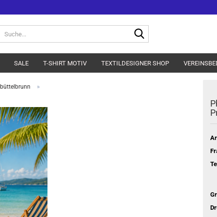
Suche...
SALE
T-SHIRT MOTIV
TEXTILDESIGNER SHOP
VEREINSBE
»
büttelbrunn
P
P
Ar
Fr
Te
Gr
Dr