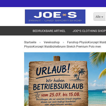
Alle
BEDRUCKBARE ARTIKEL
JOE*S CLOTHING SHOP
»
»
Startseite
Vereinsshop
Fanshop PhysioKonzept Wald
PhysioKonzept Waldbüttelbrunn Stretch Premium Polo men