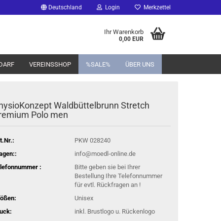
Deutschland
Login
Merkzettel
Ihr Warenkorb
0,00 EUR
DARF
VEREINSSHOP
%SALE%
ÜBER UNS
hysioKonzept Waldbüttelbrunn Stretch
remium Polo men
t.Nr.:
PKW 028240
agen::
info@moedl-online.de
lefonnummer :
Bitte geben sie bei Ihrer
Bestellung Ihre Telefonnummer
für evtl. Rückfragen an !
ößen:
Unisex
uck:
inkl. Brustlogo u. Rückenlogo