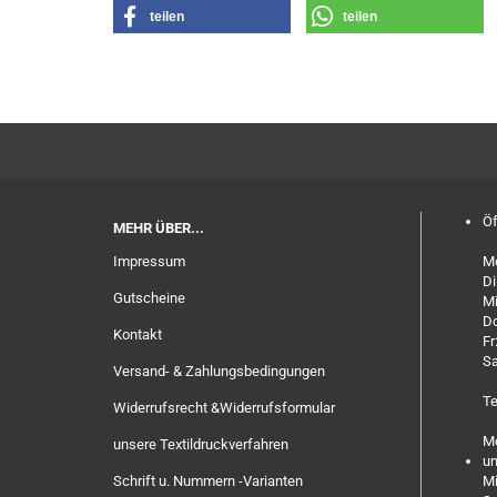
teilen
teilen
Öf
MEHR ÜBER...
Impressum
Mo
Di
Gutscheine
Mi
Do
Kontakt
Fr
Sa
Versand- & Zahlungsbedingungen
Te
Widerrufsrecht &Widerrufsformular
Mo
unsere Textildruckverfahren
un
Schrift u. Nummern -Varianten
Mi