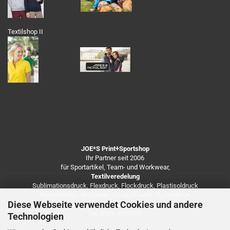
Textilshop II
JOE*S Print+Sportshop
Ihr Partner seit 2006
für Sportartikel, Team- und Workwear,
Textilveredelung
Sublimationsdruck, Flexdruck, Flockdruck, Plastisoldruck
Werbebanner, Aufkleber, Autoaufkleber, Digitaldruck,
Diese Webseite verwendet Cookies und andere
Besticken von Arbeitsbekleidung u.v.m.
Tel. 0931/4650333
Technologien