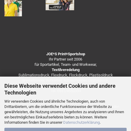
JOE*S Print+Sportshop
Ihr Partner seit 2006
für Sportartikel, Team- und Workwear,
Textilveredelung
Sublimationsdruck, Flexdruck, Flockdruck, Plastisoldruck
Werbebanner, Aufkleber, Autoaufkleber, Digitaldruck,
Diese Webseite verwendet Cookies und andere
Besticken von Arbeitsbekleidung u.v.m.
Tel. 0931/4650333
Technologien
Wir verwenden Cookies und ähnliche Technologien, auch von
Drittanbietern, um die ordentliche Funktionsweise der Website zu
https://de.freepik.com/fotos-kostenlos/coronavirus-infektion-der-
gewährleisten, die Nutzung unseres Angebotes zu analysieren und Ihnen
vorderansicht-mit-speicherplatz_7248138.htm
ein bestmögliches Einkaufserlebnis bieten zu können. Weitere
Informationen finden Sie in unserer
Datenschutzerklärung
.