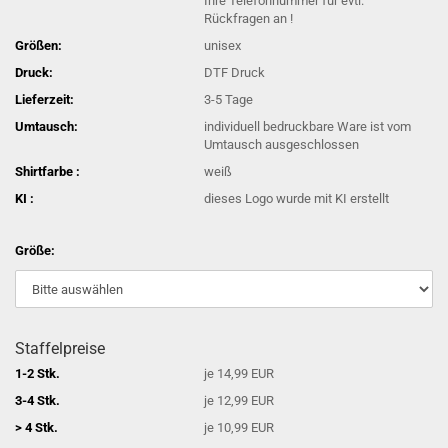
Ihre Telefonnummer für evtl.
Rückfragen an !
Größen:
unisex
Druck:
DTF Druck
Lieferzeit:
3-5 Tage
Umtausch:
individuell bedruckbare Ware ist vom
Umtausch ausgeschlossen
Shirtfarbe :
weiß
KI :
dieses Logo wurde mit KI erstellt
Größe:
Staffelpreise
1-2 Stk.
je 14,99 EUR
3-4 Stk.
je 12,99 EUR
> 4 Stk.
je 10,99 EUR