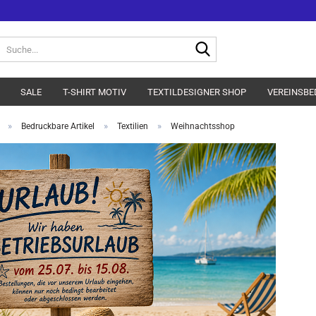
Suche...
SALE
T-SHIRT MOTIV
TEXTILDESIGNER SHOP
VEREINSBE
»
»
»
Bedruckbare Artikel
Textilien
Weihnachtsshop