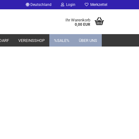
Deutschland
Login
Merkzettel
Ihr Warenkorb
0,00 EUR
DARF
VEREINSSHOP
%SALE%
ÜBER UNS