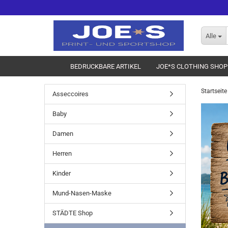
Alle
BEDRUCKBARE ARTIKEL
JOE*S CLOTHING SHOP
Startseite
Asseccoires
Baby
Damen
Herren
Kinder
Mund-Nasen-Maske
STÄDTE Shop