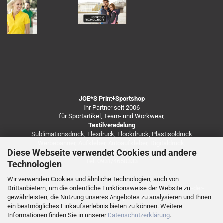
JOE*S Print+Sportshop
Ihr Partner seit 2006
für Sportartikel, Team- und Workwear,
Textilveredelung
Sublimationsdruck, Flexdruck, Flockdruck, Plastisoldruck
Werbebanner, Aufkleber, Autoaufkleber, Digitaldruck,
Diese Webseite verwendet Cookies und andere
Besticken von Arbeitsbekleidung u.v.m.
Tel. 0931/4650333
Technologien
Wir verwenden Cookies und ähnliche Technologien, auch von
Drittanbietern, um die ordentliche Funktionsweise der Website zu
https://de.freepik.com/fotos-kostenlos/coronavirus-infektion-der-
gewährleisten, die Nutzung unseres Angebotes zu analysieren und Ihnen
vorderansicht-mit-speicherplatz_7248138.htm
ein bestmögliches Einkaufserlebnis bieten zu können. Weitere
Informationen finden Sie in unserer
Datenschutzerklärung
.