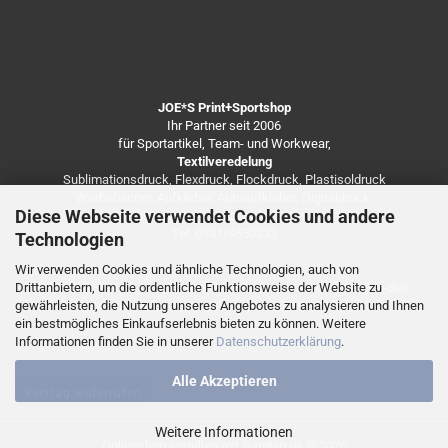
JOE*S Print+Sportshop
Ihr Partner seit 2006
für Sportartikel, Team- und Workwear,
Textilveredelung
Sublimationsdruck, Flexdruck, Flockdruck, Plastisoldruck
Werbebanner, Aufkleber, Autoaufkleber, Digitaldruck,
Diese Webseite verwendet Cookies und andere
Besticken von Arbeitsbekleidung u.v.m.
Tel. 0931/4650333
Technologien
Wir verwenden Cookies und ähnliche Technologien, auch von
Drittanbietern, um die ordentliche Funktionsweise der Website zu
https://de.freepik.com/fotos-kostenlos/coronavirus-infektion-der-
gewährleisten, die Nutzung unseres Angebotes zu analysieren und Ihnen
vorderansicht-mit-speicherplatz_7248138.htm
ein bestmögliches Einkaufserlebnis bieten zu können. Weitere
Informationen finden Sie in unserer
Datenschutzerklärung
.
Alle Akzeptieren
Vertrag widerrufen
Weitere Informationen
Onlineshop erstellen
mit Gambio.de © 2026