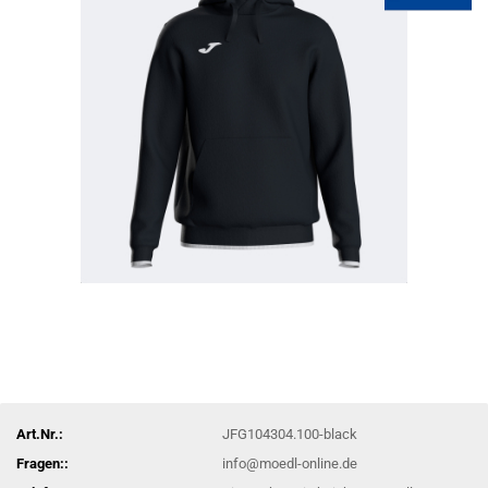
Art.Nr.:
JFG104304.100-black
Fragen::
info@moedl-online.de