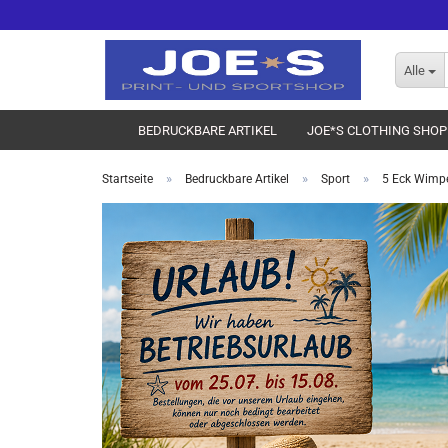
Alle
BEDRUCKBARE ARTIKEL
JOE*S CLOTHING SHOP
»
»
»
Startseite
Bedruckbare Artikel
Sport
5 Eck Wimpel