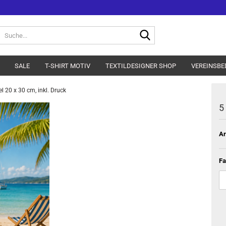
Suche...
SALE
T-SHIRT MOTIV
TEXTILDESIGNER SHOP
VEREINSBE
 20 x 30 cm, inkl. Druck
5
Ar
Fa