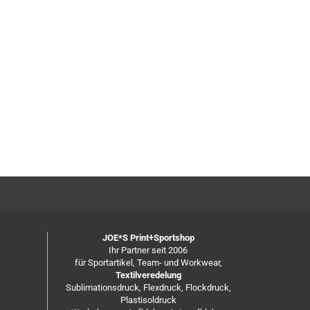
JOE*S Print+Sportshop
Ihr Partner seit 2006
für Sportartikel, Team- und Workwear,
Textilveredelung
Sublimationsdruck, Flexdruck, Flockdruck,
Plastisoldruck