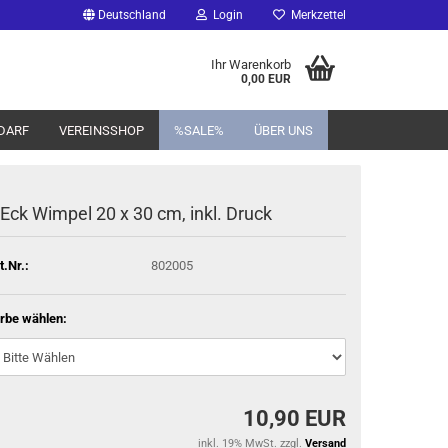
Deutschland
Login
Merkzettel
Ihr Warenkorb
0,00 EUR
DARF
VEREINSSHOP
%SALE%
ÜBER UNS
 Eck Wimpel 20 x 30 cm, inkl. Druck
t.Nr.:
802005
rbe wählen:
10,90 EUR
inkl. 19% MwSt. zzgl.
Versand