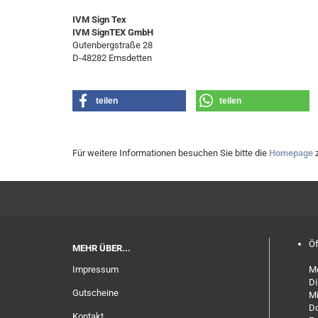
IVM Sign Tex
IVM SignTEX GmbH
Gutenbergstraße 28
D-48282 Emsdetten
teilen
teilen
Für weitere Informationen besuchen Sie bitte die
Homepage
z
Öf
MEHR ÜBER...
Impressum
Mo
Di
Gutscheine
Mi
Do
Kontakt