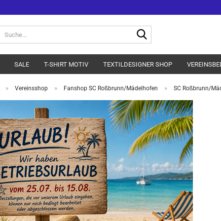
Suche...
SALE
T-SHIRT MOTIV
TEXTILDESIGNER SHOP
VEREINSBE
»
»
»
Vereinsshop
Fanshop SC Roßbrunn/Mädelhofen
SC Roßbrunn/Mäde