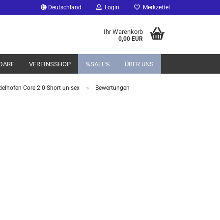
Deutschland
Login
Merkzettel
Ihr Warenkorb
0,00 EUR
DARF
VEREINSSHOP
%SALE%
ÜBER UNS
»
lhofen Core 2.0 Short unisex
Bewertungen