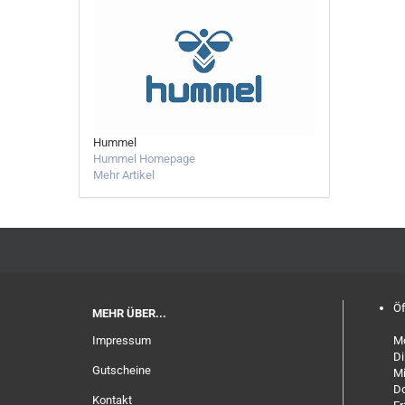
Hummel
Hummel Homepage
Mehr Artikel
Öf
MEHR ÜBER...
Impressum
Mo
Di
Gutscheine
Mi
Do
Kontakt