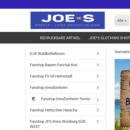
Alle
BEDRUCKBARE ARTIKEL
JOE*S CLOTHING SHOP
Startseite
DJK Waldbüttelbrunn
Fanshop Bayern Fanclub Kist
Fanshop FV 05 Helmstadt
Fanshop Greußenheim
Fanshop Greußenheim Tennis
Fanshop Hettschter Häracha
Fanshop JFG Kreis Würzburg SÜD-
WEST