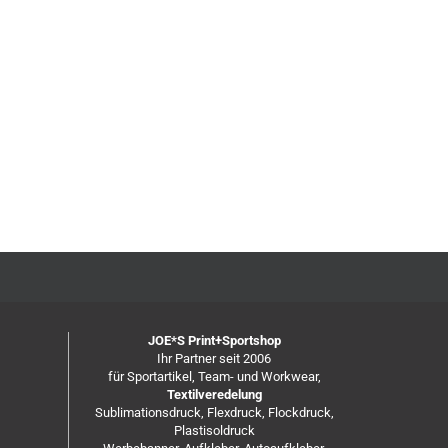
JOE*S Print+Sportshop
Ihr Partner seit 2006
für Sportartikel, Team- und Workwear,
Textilveredelung
Sublimationsdruck, Flexdruck, Flockdruck,
Plastisoldruck