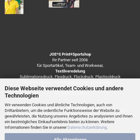
JOE*S Print+Sportshop
Ihr Partner seit 2006
für Sportartikel, Team- und Workwear,
Textilveredelung
Sublimationsdruck, Flexdruck, Flockdruck, Plastisoldruck
Werbebanner, Aufkleber, Autoaufkleber, Digitaldruck,
Diese Webseite verwendet Cookies und andere
Besticken von Arbeitsbekleidung u.v.m.
Tel. 0931/4650333
Technologien
Wir verwenden Cookies und ähnliche Technologien, auch von
Drittanbietern, um die ordentliche Funktionsweise der Website zu
https://de.freepik.com/fotos-kostenlos/coronavirus-infektion-der-
gewährleisten, die Nutzung unseres Angebotes zu analysieren und Ihnen
vorderansicht-mit-speicherplatz_7248138.htm
ein bestmögliches Einkaufserlebnis bieten zu können. Weitere
Informationen finden Sie in unserer
Datenschutzerklärung
.
Alle Akzeptieren