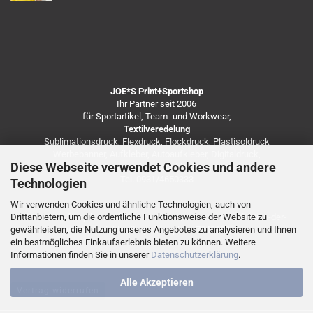
JOE*S Print+Sportshop
Ihr Partner seit 2006
für Sportartikel, Team- und Workwear,
Textilveredelung
Sublimationsdruck, Flexdruck, Flockdruck, Plastisoldruck
Werbebanner, Aufkleber, Autoaufkleber, Digitaldruck,
Diese Webseite verwendet Cookies und andere
Besticken von Arbeitsbekleidung u.v.m.
Tel. 0931/4650333
Technologien
Wir verwenden Cookies und ähnliche Technologien, auch von
Drittanbietern, um die ordentliche Funktionsweise der Website zu
https://de.freepik.com/fotos-kostenlos/coronavirus-infektion-der-
gewährleisten, die Nutzung unseres Angebotes zu analysieren und Ihnen
vorderansicht-mit-speicherplatz_7248138.htm
ein bestmögliches Einkaufserlebnis bieten zu können. Weitere
Informationen finden Sie in unserer
Datenschutzerklärung
.
Alle Akzeptieren
Vertrag widerrufen