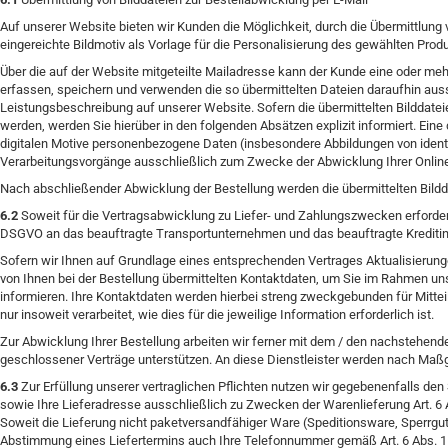
Auf unserer Website bieten wir Kunden die Möglichkeit, durch die Übermittlung 
eingereichte Bildmotiv als Vorlage für die Personalisierung des gewählten Pro
Über die auf der Website mitgeteilte Mailadresse kann der Kunde eine oder me
erfassen, speichern und verwenden die so übermittelten Dateien daraufhin auss
Leistungsbeschreibung auf unserer Website. Sofern die übermittelten Bilddatei
werden, werden Sie hierüber in den folgenden Absätzen explizit informiert. Eine
digitalen Motive personenbezogene Daten (insbesondere Abbildungen von identi
Verarbeitungsvorgänge ausschließlich zum Zwecke der Abwicklung Ihrer Online-
Nach abschließender Abwicklung der Bestellung werden die übermittelten Bildd
6.2
Soweit für die Vertragsabwicklung zu Liefer- und Zahlungszwecken erforder
DSGVO an das beauftragte Transportunternehmen und das beauftragte Kreditin
Sofern wir Ihnen auf Grundlage eines entsprechenden Vertrages Aktualisierungen
von Ihnen bei der Bestellung übermittelten Kontaktdaten, um Sie im Rahmen uns
informieren. Ihre Kontaktdaten werden hierbei streng zweckgebunden für Mitt
nur insoweit verarbeitet, wie dies für die jeweilige Information erforderlich ist.
Zur Abwicklung Ihrer Bestellung arbeiten wir ferner mit dem / den nachstehend
geschlossener Verträge unterstützen. An diese Dienstleister werden nach Ma
6.3
Zur Erfüllung unserer vertraglichen Pflichten nutzen wir gegebenenfalls d
sowie Ihre Lieferadresse ausschließlich zu Zwecken der Warenlieferung Art. 6 
Soweit die Lieferung nicht paketversandfähiger Ware (Speditionsware, Sperrgut u
Abstimmung eines Liefertermins auch Ihre Telefonnummer gemäß Art. 6 Abs. 1 l