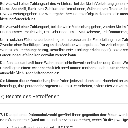
Bei Auswahl einer Zahlungsart des Anbieters, bei der Sie in Vorleistung gehen
Name, Anschrift, Bank- und Zahlkarteninformationen, Währung und Transaktionsn
DSGVO weitergegeben. Die Weitergabe Ihrer Daten erfolgt in diesem Falle auss
hierfür erforderlich ist.
Bei Auswahl einer Zahlungsart, bei der wir in Vorleistung gehen, werden Sie i
Hausnummer, Postleitzahl, Ort, Geburtsdatum, E-Mail-Adresse, Telefonnummer, 
Um in solchen Fällen unser berechtigtes Interesse an der Feststellung Ihrer Z
Zwecke einer Bonitätsprüfung an den Anbieter weitergeleitet. Der Anbieter prü
Warenkorb, Rechnungsbetrag, Bestellhistorie, Zahlungserfahrungen), ob die v
Forderungsausfallrisiken gewährt werden kann.
Die Bonitätsauskunft kann Wahrscheinlichkeitswerte enthalten (sog. Score-Wert
Grundlage in einem wissenschaftlich anerkannten mathematisch-statistischen V
ausschließlich, Anschriftendaten ein.
Sie können dieser Verarbeitung Ihrer Daten jederzeit durch eine Nachricht an u
berechtigt, Ihre personenbezogenen Daten zu verarbeiten, sofern dies zur vert
7) Rechte des Betroffenen
7.1
Das geltende Datenschutzrecht gewährt Ihnen gegenüber dem Verantwortlic
Betroffenenrechte (Auskunfts- und Interventionsrechte), wobei für die jeweil
Auskunftsrecht gemäß Art. 15 DSGVO;