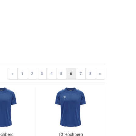
«
1
2
3
4
5
6
7
8
»
chberg
TG Höchberg