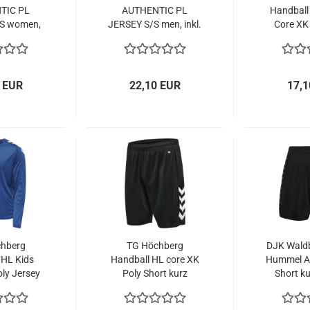
TIC PL
AUTHENTIC PL
Handball
S women,
JERSEY S/S men, inkl.
Core XK
ppen und
Wappen und Rücken -
Jersey 
ken
Kopie
Wa
 EUR
22,10 EUR
17,1
hberg
TG Höchberg
DJK Waldb
 HL Kids
Handball HL core XK
Hummel Au
ly Jersey
Poly Short kurz
Short k
. Wappen
Herren