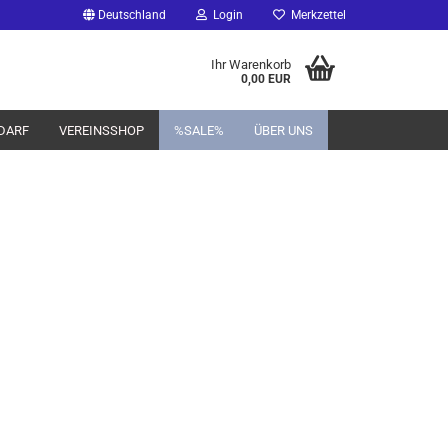
Deutschland
Login
Merkzettel
Ihr Warenkorb
0,00 EUR
DARF
VEREINSSHOP
%SALE%
ÜBER UNS