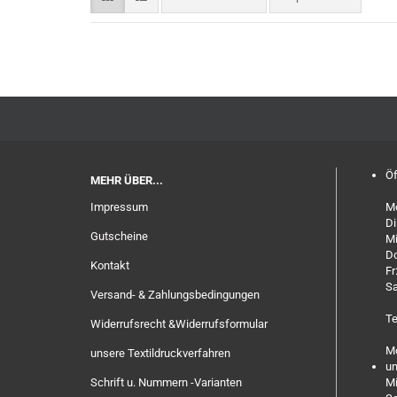
Öf
MEHR ÜBER...
Impressum
Mo
Di
Gutscheine
Mi
Do
Kontakt
Fr
Sa
Versand- & Zahlungsbedingungen
Te
Widerrufsrecht &Widerrufsformular
Mo
unsere Textildruckverfahren
un
Schrift u. Nummern -Varianten
Mi