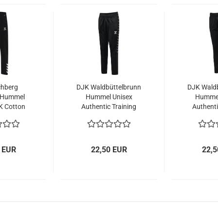
hberg
DJK Waldbüttelbrunn
DJK Waldb
 Hummel
Hummel Unisex
Humme
K Cotton
Authentic Training
Authenti
ts
Pants
Pa
 EUR
22,50 EUR
22,5