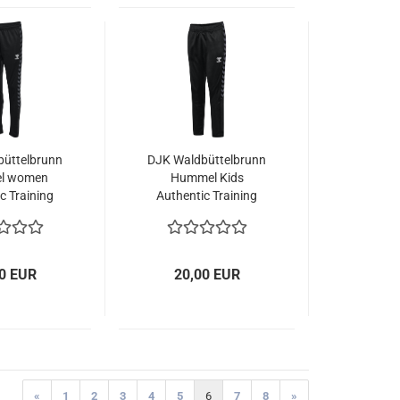
üttelbrunn
DJK Waldbüttelbrunn
l women
Hummel Kids
c Training
Authentic Training
nts
Pants
0 EUR
20,00 EUR
«
1
2
3
4
5
6
7
8
»