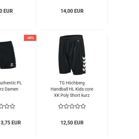
0 EUR
14,00 EUR
-40%
thentic PL
TG Höchberg
urz Damen
Handball HL Kids core
XK Poly Short kurz
13,75 EUR
12,50 EUR