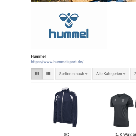
Hummel
https://www.hummelsport.de/
Sortieren nach
p
Sortieren nach
Alle Kategorien
2
SC
DJK Waldbü