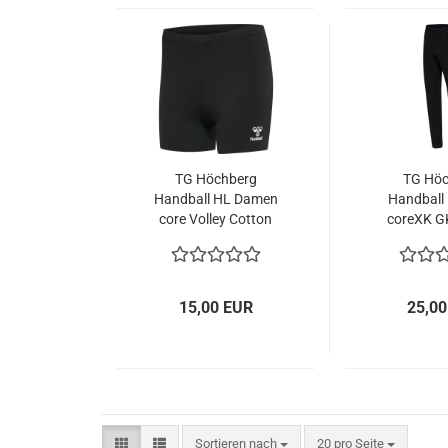
TG Höchberg
TG Höc
Handball HL Damen
Handball
core Volley Cotton
coreXK G
Hipster women
Pan
15,00 EUR
25,00
Sortieren nach
pro Seite
Sortieren nach
20 pro Seite