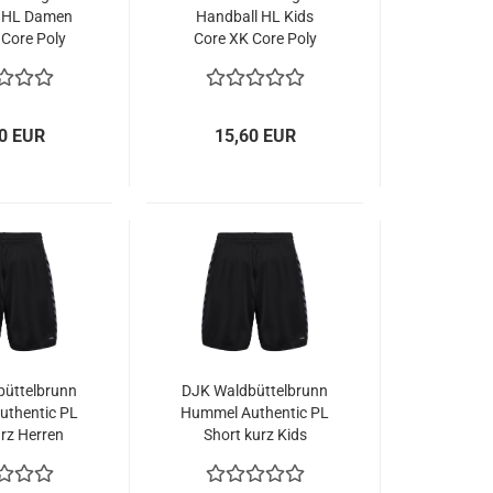
 HL Damen
Handball HL Kids
 Core Poly
Core XK Core Poly
S/S, inkl
Jersey S/S, inkl.
ppen
Wappen
0 EUR
15,60 EUR
üttelbrunn
DJK Waldbüttelbrunn
thentic PL
Hummel Authentic PL
urz Herren
Short kurz Kids