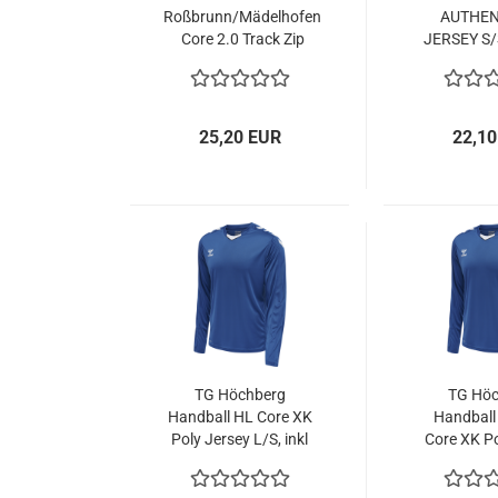
Roßbrunn/Mädelhofen
AUTHEN
Core 2.0 Track Zip
JERSEY S/
Jacke
inkl. Wa
Rüc
25,20 EUR
22,10
TG Höchberg
TG Höc
Handball HL Core XK
Handball
Poly Jersey L/S, inkl
Core XK Po
Wappen
L/S, inkl