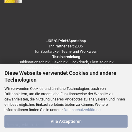
JOE*S Print+Sportshop
Ihr Partner seit 2006
für Sportartikel, Team- und Workwear,
Textilveredelung
Sublimationsdruck, Flexdruck, Flockdruck, Plastisoldruck
Werbebanner, Aufkleber, Autoaufkleber, Digitaldruck,
Diese Webseite verwendet Cookies und andere
Besticken von Arbeitsbekleidung u.v.m.
Tel. 0931/4650333
Technologien
Wir verwenden Cookies und ähnliche Technologien, auch von
https://de.freepik.com/fotos-kostenlos/coronavirus-infektion-der-
Drittanbietern, um die ordentliche Funktionsweise der Website zu
vorderansicht-mit-speicherplatz_7248138.htm
gewährleisten, die Nutzung unseres Angebotes zu analysieren und Ihnen
ein bestmögliches Einkaufserlebnis bieten zu können. Weitere
Informationen finden Sie in unserer
Datenschutzerklärung
.
Alle Akzeptieren
Vertrag widerrufen