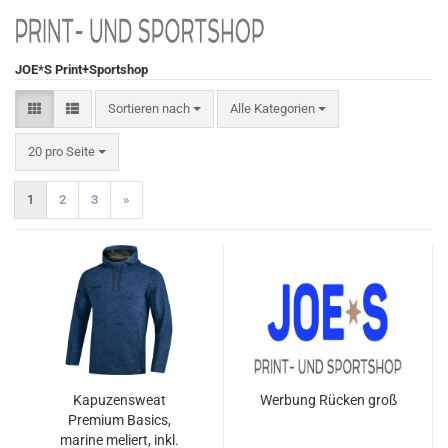
JOE*S Print+Sportshop
Sortieren nach
Sortieren nach
Alle Kategorien
pro Seite
20 pro Seite
1
2
3
»
Kapuzensweat
Werbung Rücken groß
Premium Basics,
marine meliert, inkl.