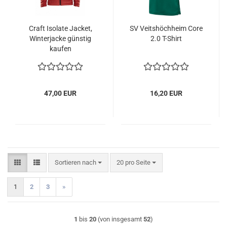
Craft Isolate Jacket,
SV Veitshöchheim Core
Winterjacke günstig
2.0 T-Shirt
kaufen
47,00 EUR
16,20 EUR
Sortieren nach
pro Seite
Sortieren nach
20 pro Seite
1
2
3
»
1
bis
20
(von insgesamt
52
)